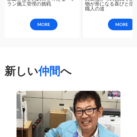
ラン施工管理の挑戦
物が形になる喜びと信
職人の道
MORE
MORE
新しい
仲間
へ