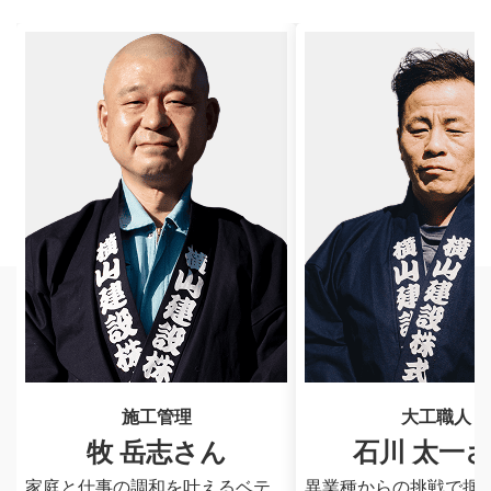
施工管理
大工職人
牧 岳志さん
石川 太一
家庭と仕事の調和を叶えるベテ
異業種からの挑戦で掴