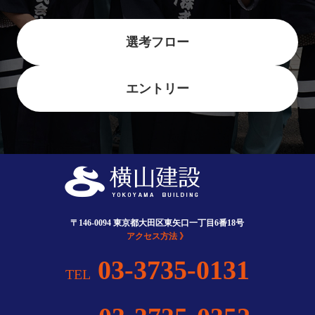
選考フロー
エントリー
〒146-0094 東京都大田区東矢口一丁目6番18号
アクセス方法 》
03-3735-0131
TEL