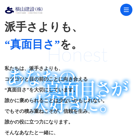
派手さよりも、
“真面目さ”
を。
私たちは、派手さよりも、
コツコツと目の前のことに向き合える
“真面目さ”を大切にしています。
誰かに褒められることは少ないかもしれない。
でもその積み重ねこそが、信頼を生み、
誰かの役に立つ力になります。
そんなあなたと一緒に、