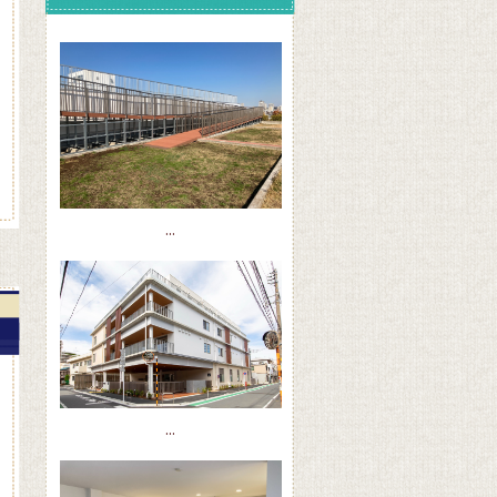
...
...