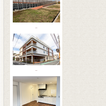
...
...