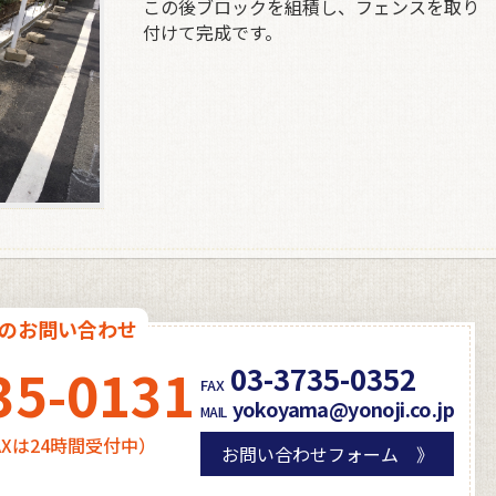
この後ブロックを組積し、フェンスを取り
付けて完成です。
でのお問い合わせ
35-0131
03-3735-0352
FAX
yokoyama@yonoji.co.jp
MAIL
FAXは24時間受付中）
お問い合わせフォーム 》