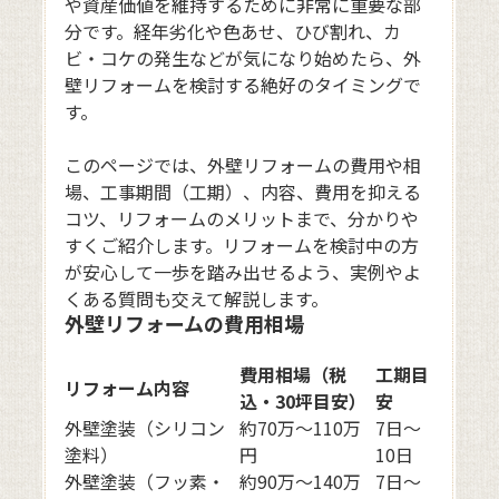
や資産価値を維持するために非常に重要な部
分です。経年劣化や色あせ、ひび割れ、カ
ビ・コケの発生などが気になり始めたら、外
壁リフォームを検討する絶好のタイミングで
す。
このページでは、外壁リフォームの費用や相
場、工事期間（工期）、内容、費用を抑える
コツ、リフォームのメリットまで、分かりや
すくご紹介します。リフォームを検討中の方
が安心して一歩を踏み出せるよう、実例やよ
くある質問も交えて解説します。
外壁リフォームの費用相場
費用相場（税
工期目
リフォーム内容
込・30坪目安）
安
外壁塗装（シリコン
約70万〜110万
7日〜
塗料）
円
10日
外壁塗装（フッ素・
約90万〜140万
7日〜