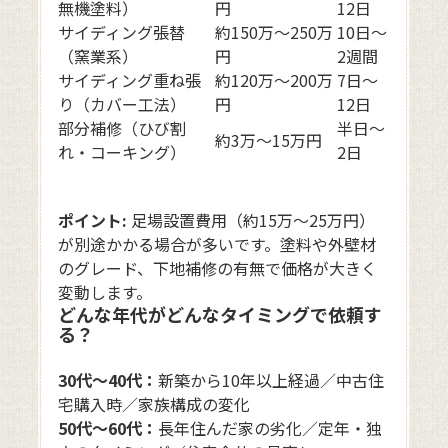
無機塗料）
円
12日
サイディング張替
約150万〜250万
10日〜
（窯業系）
円
2週間
サイディング重ね張
約120万〜200万
7日〜
り（カバー工法）
円
12日
部分補修（ひび割
半日〜
約3万〜15万円
れ・コーキング）
2日
ポイント:
足場設置費用（約15万〜25万円）
が別途かかる場合が多いです。塗料や外壁材
のグレード、下地補修の有無で価格が大きく
変動します。
どんな年代がどんなタイミングで依頼す
る？
30代〜40代：
新築から10年以上経過／中古住
宅購入時／家族構成の変化
50代〜60代：
長年住んだ家の劣化／定年・独