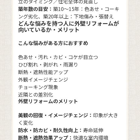
立のタイミング／住宅全体の見直し
築年数の目安：
築10〜15年：色あせ・コーキ
ング劣化、築20年以上：下地傷み・張替え
どんな悩みを持つ人に外壁リフォームが
向いているか・メリット
こんな悩みがある方におすすめ
色あせ・汚れ・カビ・コケが目立つ
ひび割れ・剥がれ・雨漏り
断熱・遮熱性能アップ
外観イメージチェンジ
チョーキング現象
近隣との差別化
外壁リフォームのメリット
美観の回復・イメージチェンジ：
印象が大き
く変化
防水・防カビ・耐久性向上：
寿命延伸
断熱・遮熱効果アップ：
快適な室内環境