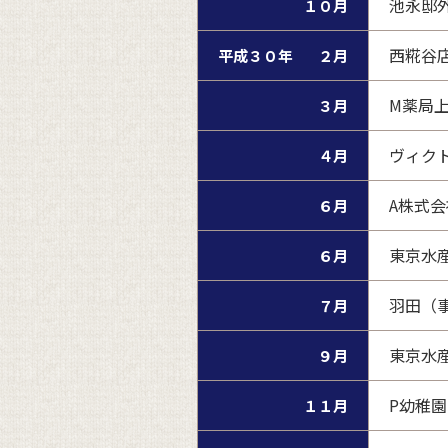
池永邸
１０月
西糀谷
平成３０年
２月
M薬局
３月
ヴィク
４月
A株式会
６月
東京水産
６月
羽田（
７月
東京水産
９月
P幼稚
１１月