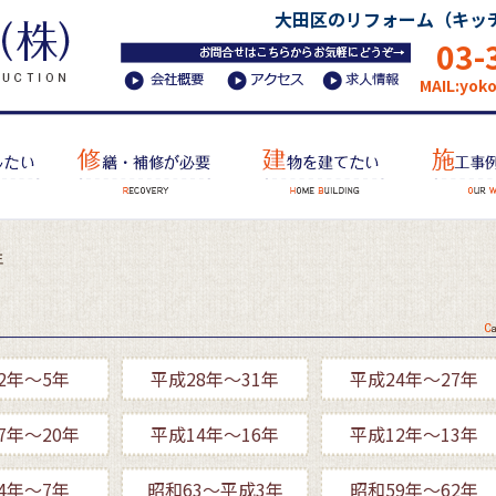
大田区のリフォーム（キッ
03-
MAIL:yok
年
2年～5年
平成28年～31年
平成24年～27年
7年～20年
平成14年～16年
平成12年～13年
4年～7年
昭和63～平成3年
昭和59年～62年