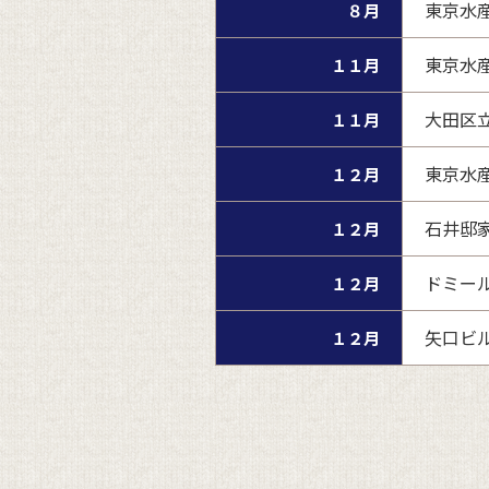
東京水
８月
東京水
１１月
大田区立
１１月
東京水
１２月
石井邸
１２月
ドミー
１２月
矢口ビ
１２月