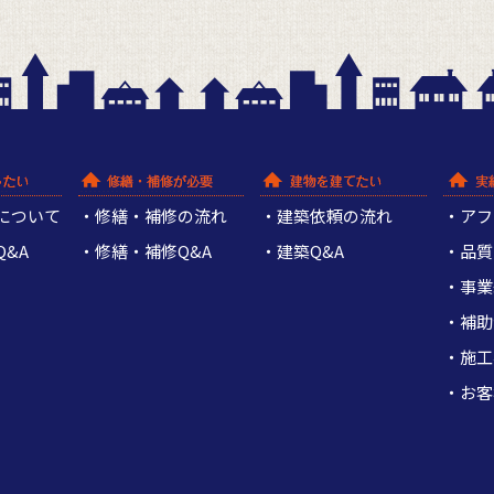
について
修繕・補修の流れ
建築依頼の流れ
アフ
&A
修繕・補修Q&A
建築Q&A
品質
事業
補助
施工
お客