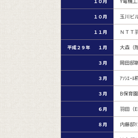
Y電機
１０月
玉川ビ
１０月
ＮＴＴ
１１月
大森（
平成２９年
１月
岡田邸
３月
ｱｿｼｴ
３月
B保育
３月
羽田（E
６月
内藤邸ﾘ
８月