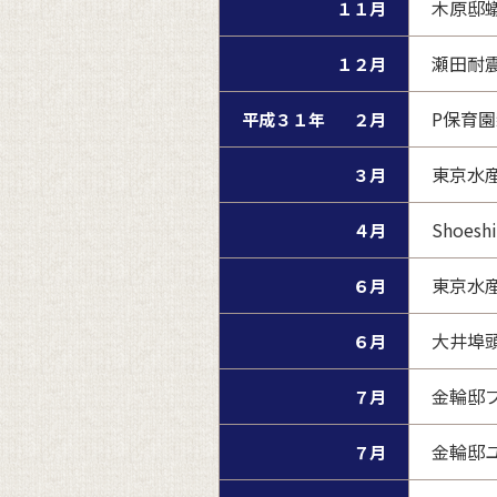
木原邸
１１月
瀬田耐
１２月
P保育
平成３１年
２月
東京水産
３月
Shoes
４月
東京水
６月
大井埠
６月
金輪邸
７月
金輪邸
７月