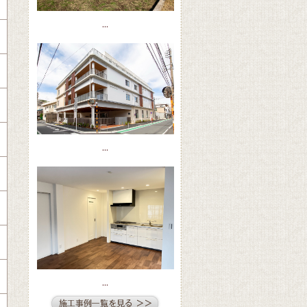
...
...
...