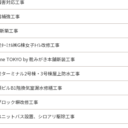
蟻害対応工事
震補強工事
園新築工事
ﾀｰﾐﾅﾙ㈱G棟女子ﾄｲﾚ改修工事
hine TOKYO by 靴みがき本舗新装工事
産ターミナル2号棟・3号棟屋上防水工事
頭ビルB1階換気室漏水修繕工事
ブロック塀改修工事
ユニットバス設置、シロアリ駆除工事