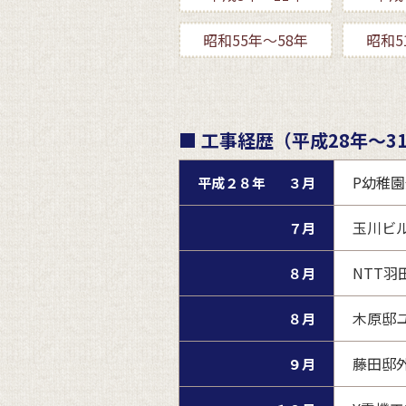
昭和55年～58年
昭和5
■ 工事経歴（平成28年～3
P幼稚
平成２８年
３月
玉川ビ
７月
NTT羽
８月
木原邸
８月
藤田邸
９月