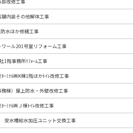
外部改修工事
店舗内装その他解体工事
上防水ほか修繕工事
トワール201号室リフォーム工事
社1階事務所ﾘﾌｫｰﾑ工事
ﾀｰﾐﾅﾙ㈱K棟1階ほかﾄｲﾚ改修工事
事務棟）屋上防水・外壁改修工事
ﾀｰﾐﾅﾙ㈱Ｊ棟ﾄｲﾚ改修工事
園 受水槽給水加圧ユニット交換工事