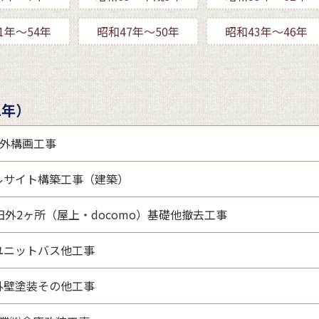
1年～54年
昭和47年～50年
昭和43年～46年
1年）
園外構画工事
ルサイト構築工事（建築）
田外2ヶ所（屋上・docomo）基礎他撤去工事
ユニットバス他工事
外壁塗装その他工事