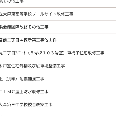
築その他工事
立大森東高等学校プールサイド改修工事
浜会館囲障改修その他工事
宮前二丁目４棟新築工事他１件
見二丁目ｱﾊﾟｰﾄ（５号棟１０３号室）車椅子住宅改修工事
木戸室住宅外構及び駐車場整備工事
上（別館）耐震補強工事
口ＬＭＣ屋上防水改修工事
大森第三中学校校舎改築工事