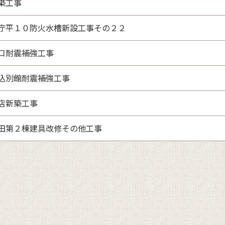
築工事
庁平１０防火水槽新設工事その２２
口耐震補強工事
込別館耐震補強工事
店新築工事
田第２棟建具改修その他工事