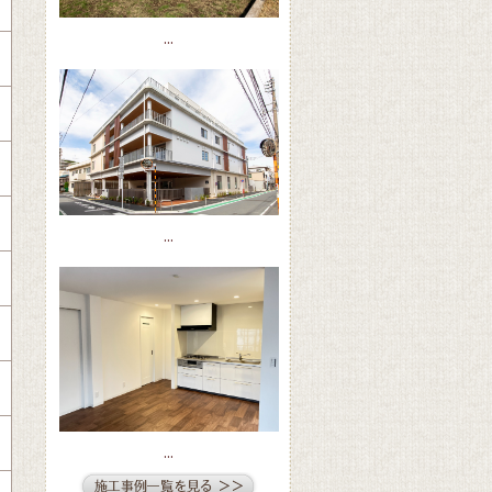
...
...
...