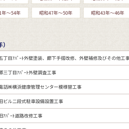
1年～54年
昭和47年～50年
昭和43年～46年
年）
五丁目ｱﾊﾟｰﾄ外壁塗装、廊下手摺改修、外壁補修及びその他工
郷三丁目ｱﾊﾟｰﾄ外壁調査工事
電話㈱横浜健康管理センター模様替工事
田ビル二段式駐車設備設置工事
ｱﾊﾟｰﾄ道路改修工事