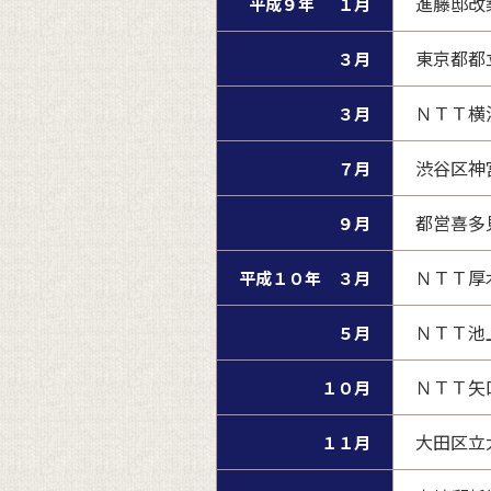
進藤邸改
平成９年 １月
東京都都
３月
ＮＴＴ横
３月
渋谷区神
７月
都営喜多
９月
ＮＴＴ厚
平成１０年 ３月
ＮＴＴ池
５月
ＮＴＴ矢
１０月
大田区立
１１月