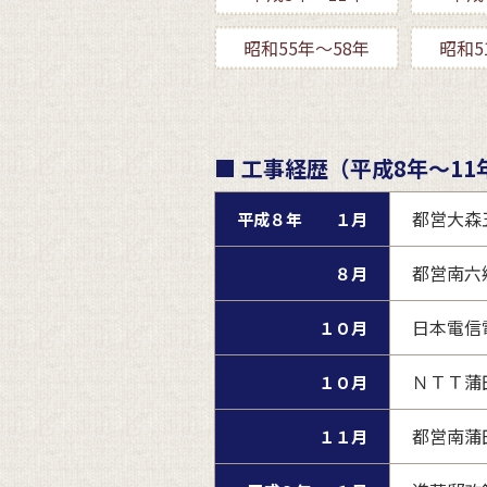
昭和55年～58年
昭和5
■ 工事経歴（平成8年～11
都営大森
平成８年 １月
都営南六
８月
日本電信
１０月
ＮＴＴ蒲
１０月
都営南蒲田
１１月