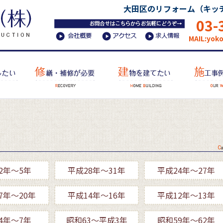
大田区のリフォーム（キッ
03-
MAIL:yok
2年～5年
平成28年～31年
平成24年～27年
7年～20年
平成14年～16年
平成12年～13年
4年～7年
昭和63～平成3年
昭和59年～62年