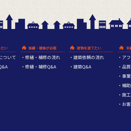
について
修繕・補修の流れ
建築依頼の流れ
アフ
&A
修繕・補修Q&A
建築Q&A
品質
事業
補助
施工
お客